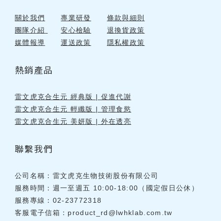
關於我們
專業研發
條款與細則
團隊介紹
安心檢驗
退換貨政策
媒體報導
運送政策
隱私權政策
熱銷產品
雷文虎克合生元 經典版 | 促進代謝
雷文虎克合生元 輕纖版 | 管理食慾
雷文虎克合生元 美妍版 | 外在透亮
聯繫我們
公司名稱：雷文虎克生物技術股份有限公司
服務時間：週一至週五 10:00-18:00（國定假日公休）
服務專線：02-23772318
客服電子信箱：
product_rd@lwhklab.com.tw