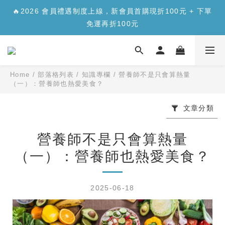
✨【新品上市】合生元樂醣版您的每日「正餐應援」，讓您
🔥2026 會員禮遇制度上線，新會員首購現折100元 + 下單
安心面對精緻澱糖>>>
免運再折100元
✨【新品上市】合生元樂醣版您的每日「正餐應援」，讓您
安心面對精緻澱糖>>>
Home
/
部落格列表
/
知識專欄
/
營養師不是只會算熱量
（一）：營養師也熱愛美食？
文章分類
營養師不是只會算熱量
（一）：營養師也熱愛美食？
2025-06-18