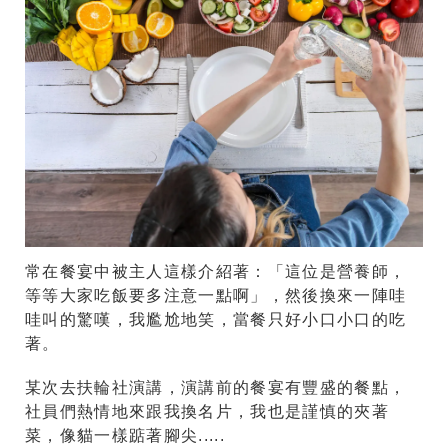
常在餐宴中被主人這樣介紹著：「這位是營養師，
等等大家吃飯要多注意一點啊」，然後換來一陣哇
哇叫的驚嘆，我尷尬地笑，當餐只好小口小口的吃
著。
某次去扶輪社演講，演講前的餐宴有豐盛的餐點，
社員們熱情地來跟我換名片，我也是謹慎的夾著
菜，像貓一樣踮著腳尖.....