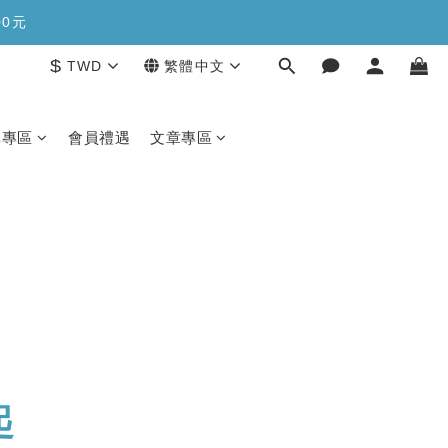
糖>>>
00元
$
TWD
繁體中文
糖>>>
購專區
會員禮遇
文章專區
起