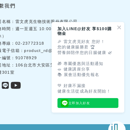
繫我們
司名稱：雷文虎克生物技術股份有限公司
務時間：週一至週五 10:00-18:00（國定假日
加入LINE@好友 享$100購
物金
休）
🎉 雷文虎克好友 您好！
專線：02-23772318
您的健康腸勝君 🏆
服電子信箱：
product_rd@lwhklab.com.tw
營養師陪伴您的日腸健康 🌿
編號：91078929
🎁 專屬優惠與活動通知
司地址：106台北市大安區芳蘭路71號環境研究
🥗 健康講座分享
樓301室
📚 展會活動優先報名
💚 好康不漏接
健康生活從成為好友開始！
立即加入好友