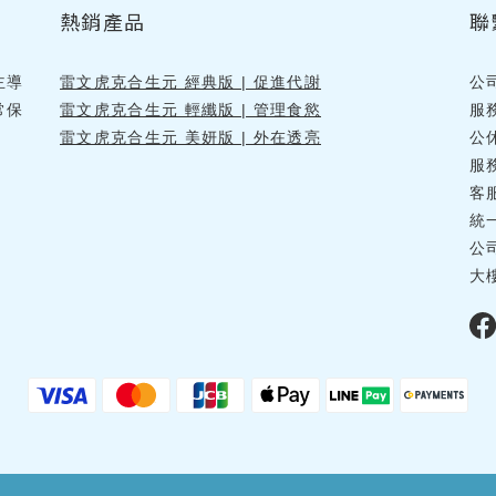
熱銷產品
聯
主導
雷文虎克合生元 經典版 | 促進代謝
公
常保
雷文虎克合生元 輕纖版 | 管理食慾
服
雷文虎克合生元 美妍版 | 外在透亮
公
服務
客
統一
公
大