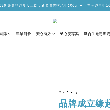
品上市】合生元樂醣版您的每日「正餐應援」，讓您安心面對精緻澱
2026 會員禮遇制度上線，新會員首購現折100元 + 下單免運再折1
品上市】合生元樂醣版您的每日「正餐應援」，讓您安心面對精緻澱
團隊
專業研發
安心有效
💖心安專案
📆合生元定期
Our Story
品牌成立緣