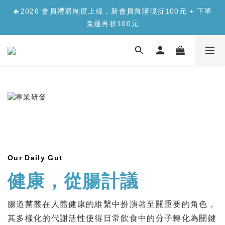
✨【新品上市】合生元樂醣版您的每日「正餐應援」，讓您
🔥2026 會員禮遇制度上線，新會員首購現折100元 + 下單
安心面對精緻澱糖>>>
免運再折100元
✨【新品上市】合生元樂醣版您的每日「正餐應援」，讓您
安心面對精緻澱糖>>>
Our Daily Gut
健康，從腸計議
腸道菌叢在人體健康的維繫中扮演著至關重要的角色，
其多樣化的代謝活性使得日常飲食中的分子轉化為關鍵