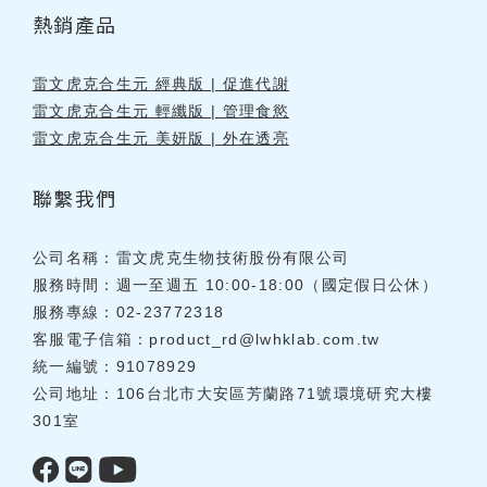
熱銷產品
雷文虎克合生元 經典版 | 促進代謝
雷文虎克合生元 輕纖版 | 管理食慾
雷文虎克合生元 美妍版 | 外在透亮
聯繫我們
公司名稱：雷文虎克生物技術股份有限公司
服務時間：週一至週五 10:00-18:00（國定假日公休）
服務專線：02-23772318
客服電子信箱：
product_rd@lwhklab.com.tw
統一編號：91078929
公司地址：106台北市大安區芳蘭路71號環境研究大樓
301室