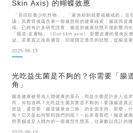
Skin Axis) 的蝴蝶效應
「長痘痘要少吃炸物」、「避免粉刺就要戒糖戒奶」這
議，其實背後蘊含著一個被忽視的健康線索：腸道與皮
係。已經有許多研究證實，腸道的健康狀態不僅影響消
「腸道-皮膚軸」（Gut-skin axis） 影響皮膚的發
泌。若要真正改善膚質、回復穩定透亮的狀態，從腸道
性保養」最源頭的起點。 目錄一內一外的守門員：腸道
2025-06-19
器官」健康狀態下的腸膚軸：內外屏障和諧運作，自然
軸：內戰爆
光吃益生菌是不夠的？你需要「腸
角」
腸道健康被譽為人體健康的基石，而益生菌是許多人追
而，你知道嗎？光吃益生菌其實是不夠的！要讓腸道真
效益，還需要「腸道健康金三角」的全面支持。那麼，
角？它又是如何幫助我們的呢？一起來看看吧！腸道健
態系腸道是人體內的一個微型生態系，住著數以兆計的
有害菌和中性菌。這些微生物不僅幫助我們消化吸收營
2025-06-19