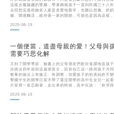
這樣步履蹣跚的雙腳，帶著兩個孩子一直到民國三十八
去回想這過程她老人家是多麼地艱辛，也難以想像。奶
服、開過麵店，維持著一家的開銷，可能也是因為這樣
能夠燒上一手好菜。因為市面上買不到適合小腳的三角
2025-06-19
子都得自己做。我小時候天天陪在奶奶身邊，看著她納
漿、鋪在木板上曬乾，再一層
一個便當，道盡母親的愛！父母與
需要巧思化解
又到了開學季節，臉書上的父母朋友們歡欣雀躍地送孩
步跳出四年前的這篇便當文，回首自己這一路與孩子共
教養的做法上有修正、有調整，但愛孩子的初衷始終不
擊國中生的開學日當天帶了還沒開學的高中生女兒一起
片室裡一直忍耐著，走出來的時候，高中生說：「妳哭
經很忍耐沒有哭出聲音了啊」我說。如果沒有帶妳來我
2025-06-19
吧！篠原涼子一直是深受我愛的日本女星，這次詮釋單
毅、有對孩子深深的愛。她說