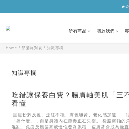
✨【新
🔥
✨【新
所有商品
關於我們
Home
/
部落格列表
/
知識專欄
知識專欄
吃錯讓保養白費？腸膚軸美肌「三
看懂
痘痘粉刺反覆、泛紅不穩、膚色蠟黃、老化感加速——
「擦什麼」，而是身體內在節奏正在失衡。 從腸膚軸的
混亂、免疫反應偏高或慢性發炎累積，皮膚常會成為最