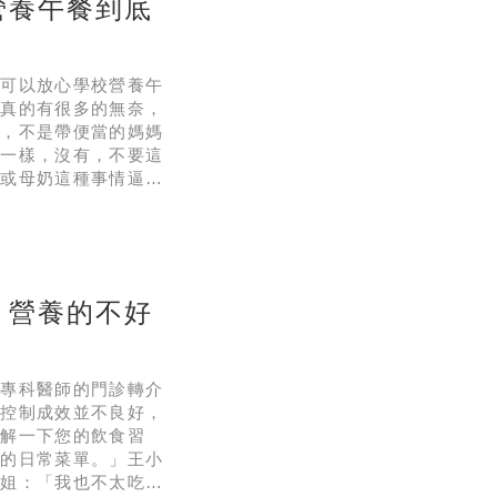
營養午餐到底
我可以放心學校營養午
中真的有很多的無奈，
是，不是帶便當的媽媽
鬱一樣，沒有，不要這
當或母奶這種事情逼
招考了一批營養師，國
學校午餐的開始。目前
？營養的不好
胖專科醫師的門診轉介
重控制成效並不良好，
了解一下您的飲食習
歡的日常菜單。」王小
小姐：「我也不太吃午