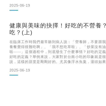
餐。」營養師：「不會餓嗎？」同時我心裡 OS ：「中
2025-06-19
重是從哪裡來？」王小姐：「我每週大概都有三、四天
午茶，非常划算喔，兩個
健康與美味的抉擇！好吃的不營養
吃？(上)
在臨床工作時我們最常聽到病人說：「營養師，不要跟
養餐覺得很難吃啊」、「我不想吃草啦」、「炒菜沒有
啦⋯⋯」這個過程中，到底發生了什麼事情？好吃的定
好吃的定義？舉例來說，大家對於台南小吃的印象就是
說，這樣的甜度是剛剛好的。尤其像浮水魚羹，湯頭如
呢？還有淋在碗糕和蝦仁肉圓上的醬油膏一定要甜鹹具
2025-06-19
簡直是人生美味呢！記得住在眷村的時候，來自五湖四
同的地方味蕾，那些加花椒鹽