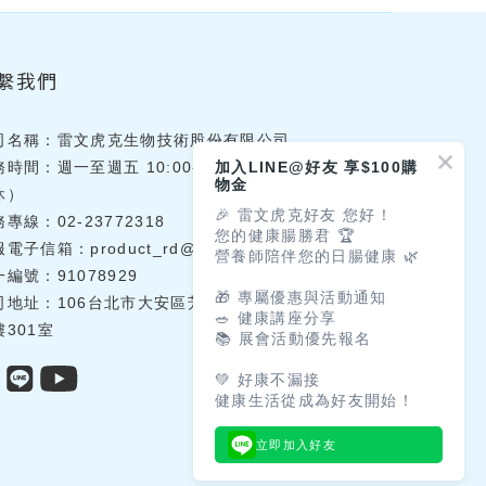
繫我們
司名稱：雷文虎克生物技術股份有限公司
務時間：週一至週五 10:00-18:00（國定假日
加入LINE@好友 享$100購
物金
休）
🎉 雷文虎克好友 您好！
專線：02-23772318
您的健康腸勝君 🏆
服電子信箱：
product_rd@lwhklab.com.tw
營養師陪伴您的日腸健康 🌿
編號：91078929
🎁 專屬優惠與活動通知
司地址：106台北市大安區芳蘭路71號環境研究
🥗 健康講座分享
樓301室
📚 展會活動優先報名
💚 好康不漏接
健康生活從成為好友開始！
立即加入好友