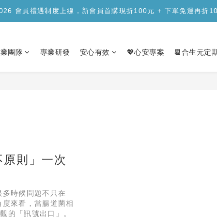
品上市】合生元樂醣版您的每日「正餐應援」，讓您安心面對精緻澱
2026 會員禮遇制度上線，新會員首購現折100元 + 下單免運再折1
品上市】合生元樂醣版您的每日「正餐應援」，讓您安心面對精緻澱
專業團隊
專業研發
安心有效
💖心安專案
📆合生元定
不原則」一次
很多時候問題不只在
角度來看，當腸道菌相
直觀的「訊號出口」。