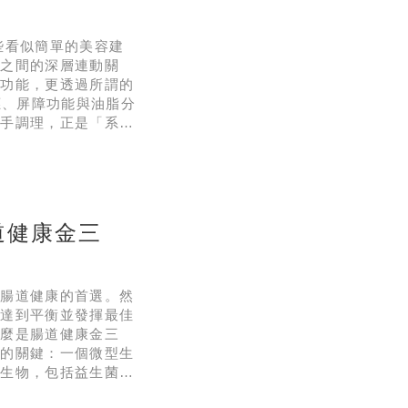
些看似簡單的美容建
膚之間的深層連動關
化功能，更透過所謂的
炎反應、屏障功能與油脂分
著手調理，正是「系統
與皮膚其實是「雙胞胎
容光煥發失衡的腸膚
道健康金三
求腸道健康的首選。然
正達到平衡並發揮最佳
什麼是腸道健康金三
康的關鍵：一個微型生
微生物，包括益生菌、
養，還與免疫調節、情