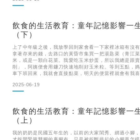
緒管理和代謝健康息息相關。然而，現代人的生活方式
過多加工食品等，容易導致腸
飲食的生活教育：童年記憶影響一
（下）
上了中年級之後，我放學回到家會看一下家裡冰箱有沒
拿著存來的錢，去路口的黃昏市集買一把湯匙菜（青江
米，或是一顆白花菜。我愛吃玉米炒蛋，所以我總是跟
削」，阿姨便會用鐮刀快速地削好玉米粒。等到五點，
車下班回來，我就會直接點菜，明天的便當裡就會有我
級的畢業大露營得自己燒菜，老師事先公布有哪些食材
2025-06-19
魚。糖醋魚是爸爸正式教我的第一道菜色。在當時沒有
的年代，把魚煎得漂亮是功夫。
飲食的生活教育：童年記憶影響一
（上）
我的奶奶是民國五年生的，以前的大家閨秀、綁過小腳
才拆開緊箍雙腳的裹腳布，只是被折斷拱起的小腳再怎