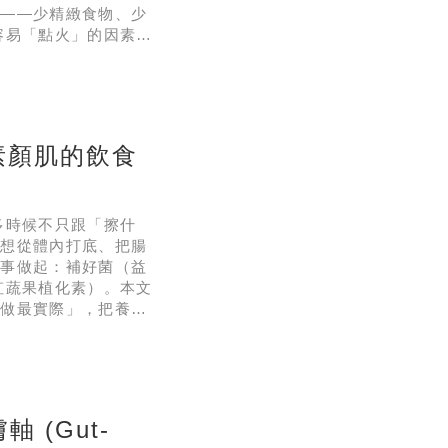
則——少精緻食物、少
容易「點火」的因素拆
不原則在做什麼？原則
膚發炎的溫床HOW：
素顏肌的飲食
多時候不只跟「擦什
。想從體內打底、把腸
件事做起：補好菌（益
虹蔬果植化素）。本文
麼做最實際」，把養腸
則一：補充益生菌
EPT：把腸道想像成棋盤
 (Gut-