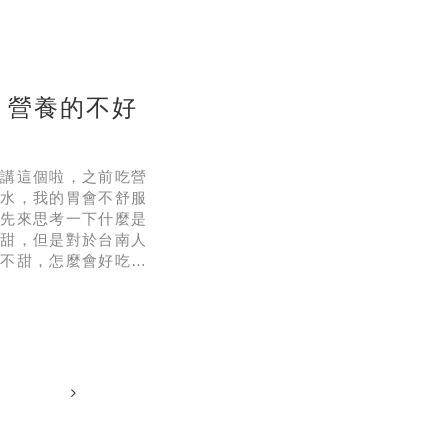
午前都沒攝取熱量，體
會跟姐妹們去飯店吃下
？營養的不好
我講這個啦，之前吃營
油水，我的胃會不舒服
義先來思考一下什麼是
很甜，但是對於台南人
果不甜，怎麼會好吃
足，如果再淋上蒜泥，
海的爺爺奶奶們有著不