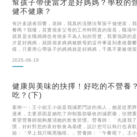
幫孩子帶便當才是好媽媽？學校的
健不健康？
有許多讀者回響，老師，我真的沒辦法幫孩子做便當，
餐嗎？我懂，其實很多父母的工作時間真的很長，職場
就算是全職媽媽也有很多不為人知的苦楚，我要強調的
才是好媽媽，就跟很多媽媽被餵母奶這件事逼到產後憂
樣，只要用心帶孩子的媽媽就是好媽媽，千萬不要被便
死，人生很長的。言歸正傳，新北市在民國 88 年正式
2025-06-19
小有了自己的營養師，這是營養師踏入校園，開始幫忙
新北市學校午餐供應的形
健康與美味的抉擇！好吃的不營養
吃？(下)
案例一：王小姐王小姐是我減肥門診的病人，她是從肥
過來，主要原因是她吃了抑制脂肪吸收的減肥藥，但體
希望營養師能夠釐清她的飲食習慣。營養師：「先讓我
慣，好針對您的喜好飲食為基礎，設計您可以執行也喜
姐：「早上我只喝黑咖啡。」營養師：「午餐呢？」王