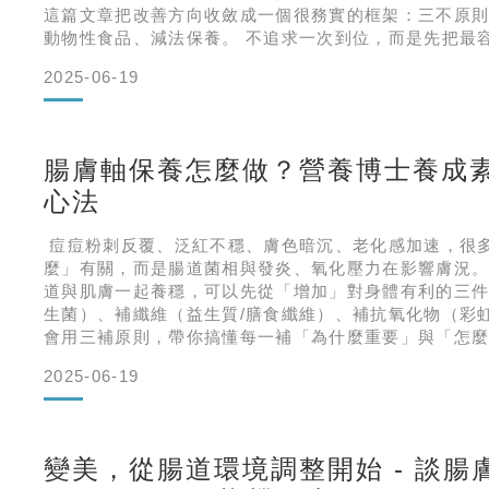
這篇文章把改善方向收斂成一個很務實的框架：三不原
動物性食品、減法保養。 不追求一次到位，而是先把最
掉，讓身體回到比較穩的修復節奏。 目錄先看重點：三
2025-06-19
一：少精緻食物WHY：加工食物是壞菌的最愛，也是肌
80/20 法則
腸膚軸保養怎麼做？營養博士養成
心法
痘痘粉刺反覆、泛紅不穩、膚色暗沉、老化感加速，很
麼」有關，而是腸道菌相與發炎、氧化壓力在影響膚況
道與肌膚一起養穩，可以先從「增加」對身體有利的三
生菌）、補纖維（益生質/膳食纖維）、補抗氧化物（彩
會用三補原則，帶你搞懂每一補「為什麼重要」與「怎
美肌變成每天做得到的習慣。 目錄三補原則是什麼？原
2025-06-19
（Probiotics）WHY：益生菌是腸道戰力補給CONC
HOW：
變美，從腸道環境調整開始 - 談腸膚軸