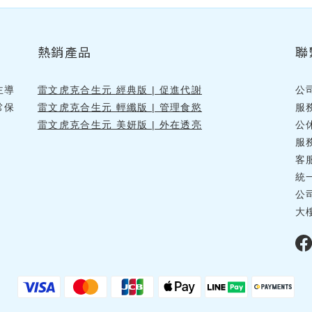
熱銷產品
聯
主導
雷文虎克合生元 經典版 | 促進代謝
公
常保
雷文虎克合生元 輕纖版 | 管理食慾
服
雷文虎克合生元 美妍版 | 外在透亮
公
服務
客
統一
公
大