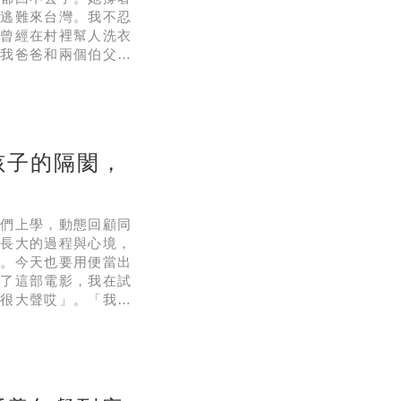
年逃難來台灣。我不忍
奶曾經在村裡幫人洗衣
，我爸爸和兩個伯父都
形鞋子，所以奶奶的鞋
鞋底，一層一層地上
孩子的隔閡，
子們上學，動態回顧同
同長大的過程與心境，
變。今天也要用便當出
看了這部電影，我在試
得很大聲哎」。「我已
會盡情地在裡面大哭
身母親，有詼諧、有堅