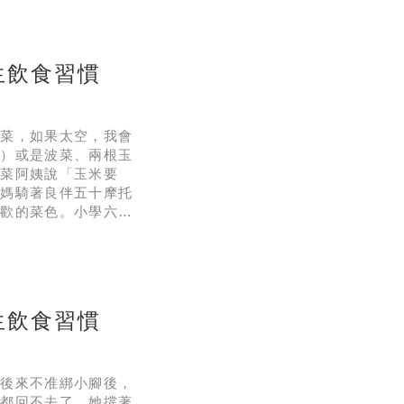
，如高壓、久坐、攝取
生飲食習慣
有菜，如果太空，我會
菜）或是波菜、兩根玉
賣菜阿姨說「玉米要
媽媽騎著良伴五十摩托
喜歡的菜色。小學六年
，我記得有一條吳郭
不沾鍋，只有中式炒鍋
生飲食習慣
，後來不准綁小腳後，
樣都回不去了。她撐著