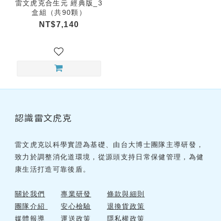
雷文虎克合生元 經典版_3
盒組（共90顆）
NT$7,140
認識雷文虎克
雷文虎克以科學實證為基礎、由台大博士團隊主導研發，
致力於調整消化道環境，從源頭支持日常保健管理，為健
康生活打造可靠後盾。
關於我們
專業研發
條款與細則
團隊介紹
安心檢驗
退換貨政策
媒體報導
運送政策
隱私權政策