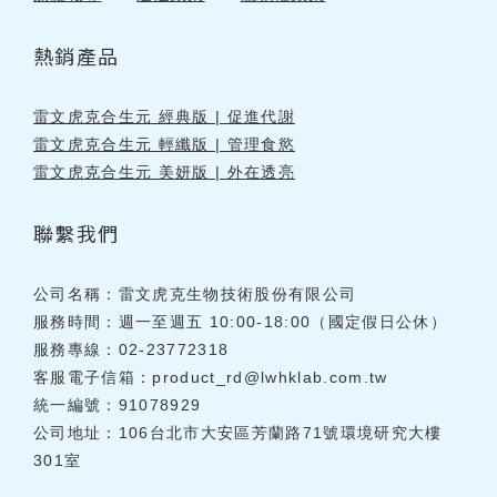
熱銷產品
雷文虎克合生元 經典版 | 促進代謝
雷文虎克合生元 輕纖版 | 管理食慾
雷文虎克合生元 美妍版 | 外在透亮
聯繫我們
公司名稱：雷文虎克生物技術股份有限公司
服務時間：週一至週五 10:00-18:00（國定假日公休）
服務專線：02-23772318
客服電子信箱：
product_rd@lwhklab.com.tw
統一編號：91078929
公司地址：106台北市大安區芳蘭路71號環境研究大樓
301室