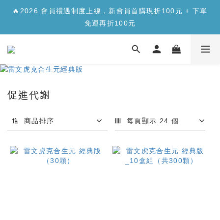
✨【新品上市】合生元樂醣版您的每日「正餐應援」，讓您
🔥2026 會員禮遇制度上線，新會員首購現折100元 + 下單
安心面對精緻澱糖>>>
免運再折100元
✨【新品上市】合生元樂醣版您的每日「正餐應援」，讓您
安心面對精緻澱糖>>>
促進代謝
商品排序
每頁顯示 24 個