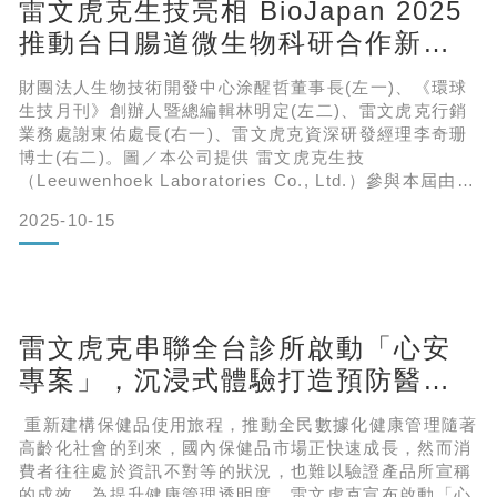
雷文虎克生技亮相 BioJapan 2025
推動台日腸道微生物科研合作新篇
章
財團法人生物技術開發中心涂醒哲董事長(左一)、《環球
生技月刊》創辦人暨總編輯林明定(左二)、雷文虎克行銷
業務處謝東佑處長(右一)、雷文虎克資深研發經理李奇珊
博士(右二)。圖／本公司提供 雷文虎克生技
（Leeuwenhoek Laboratories Co., Ltd.）參與本屆由經
濟部生技醫藥產業發展推動小組（BPIPO, MOEA）及財
2025-10-15
團法人生物技術開發中心（DCB）率團、代表台灣生技創
新團隊參與 BioJapan 2025（橫濱），展出最新研發成
果，展現台灣在腸道微生物與精準健康領域的強大科
雷文虎克串聯全台診所啟動「心安
專案」，沉浸式體驗打造預防醫學
共榮生態圈
重新建構保健品使用旅程，推動全民數據化健康管理隨著
高齡化社會的到來，國內保健品市場正快速成長，然而消
費者往往處於資訊不對等的狀況，也難以驗證產品所宣稱
的成效。為提升健康管理透明度，雷文虎克宣布啟動「心