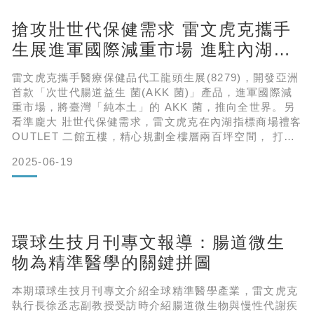
搶攻壯世代保健需求 雷文虎克攜手
生展進軍國際減重市場 進駐內湖禮
客打造健康新聚落
雷文虎克攜手醫療保健品代工龍頭生展(8279)，開發亞洲
首款「次世代腸道益生 菌(AKK 菌)」產品，進軍國際減
重市場，將臺灣「純本土」的 AKK 菌，推向全世界。另
看準龐大 壯世代保健需求，雷文虎克在內湖指標商場禮客
OUTLET 二館五樓，精心規劃全樓層兩百坪空間， 打造
壯世代健康聚落，提供全方位精準健康套餐、健康管理等
2025-06-19
高端客製化服務。 影片來源：非凡電視
https://www.youtube.com/watch?v=SQ3l4BECCeI學
研成果登國際期刊 國際授權打世界盃雷文虎克研發團
環球生技月刊專文報導：腸道微生
物為精準醫學的關鍵拼圖
本期環球生技月刊專文介紹全球精準醫學產業，雷文虎克
執行長徐丞志副教授受訪時介紹腸道微生物與慢性代謝疾