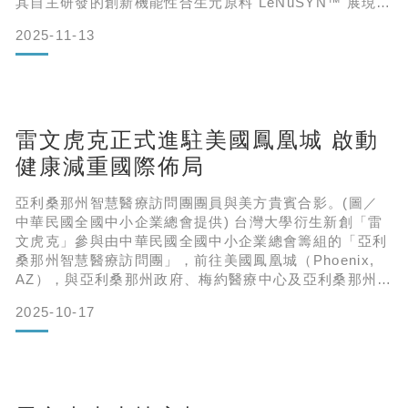
其自主研發的創新機能性合生元原料 LeNuSYN™ 展現創
新科研實力。此次參展除拓展歐美市場外，也成功入圍展
2025-11-13
會指標性競賽 Ingredient Idol 減重組決選，成為少數受
到國際關注的亞洲團隊之一。雷文虎克挺進國際舞台，提
出合生元原料解決方案SupplySi
雷文虎克正式進駐美國鳳凰城 啟動
健康減重國際佈局
亞利桑那州智慧醫療訪問團團員與美方貴賓合影。(圖／
中華民國全國中小企業總會提供) 台灣大學衍生新創「雷
文虎克」參與由中華民國全國中小企業總會籌組的「亞利
桑那州智慧醫療訪問團」，前往美國鳳凰城（Phoenix,
AZ），與亞利桑那州政府、梅約醫療中心及亞利桑那州立
大學共同推動智慧醫療與精準醫療的國際合作。此次出訪
2025-10-17
不僅是短期交流，雷文虎克亦宣布正式進駐美國鳳凰城醫
療創新核心區 Phoenix Bioscience Core (850PBC)，成
為 Taiwan AI Smart Health Sho