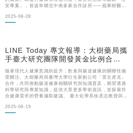
安專案」，首波串聯北中南多家合作診所——蘋果樹醫美
診所、醫願診所、朝沐和安診所、雷文虎克精準健康診
2025-08-28
所、仲夏醫美診所（台中分院、高雄總院）、恆佳診所、
林大診所，攜手打造結合產品實證、顧客體驗與數據化健
康管理的全新旅程，推動消費者、區域診所、以及生技公
司的三方共榮生態圈，讓預防醫學服務真正落地化。即日
LINE Today 專文報導：大樹藥局攜
手臺大研究團隊開發黃金比例合生
元 啟發代謝新思維
隨著現代人健康意識的提升，飲食與腸道健康的關聯性備
受關注。大樹藥局與臺灣大學衍生新創公司「雷文虎克」
合作，共同推動腸道健康相關研究與知識普及，期望透過
科學研究與專業知識，提供大眾更多學術資訊，並探索符
合健康需求的營養攝取建議。 臺大化學系徐丞志教授與臺
大醫院吳偉愷醫師合作研究，探討特定配方的合生元與能
2025-06-19
量代謝調節的關聯性。 臺灣大學化學系徐丞志教授團隊的
研究顯示，腸道菌群與腸泌素 GLP-1（胰高血糖素樣
肽-1）的分泌機制密切相關。GLP-1 為人體腸道相關的荷
爾蒙，學界長期關注其與人體代謝的關聯