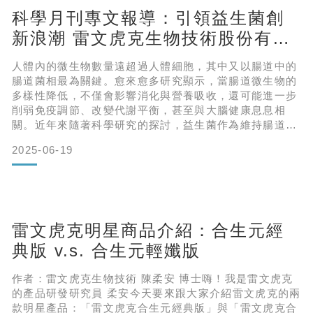
科學月刊專文報導：引領益生菌創
新浪潮 雷文虎克生物技術股份有限
公司創辦人暨執行長徐丞志專訪
人體內的微生物數量遠超過人體細胞，其中又以腸道中的
腸道菌相最為關鍵。愈來愈多研究顯示，當腸道微生物的
多樣性降低，不僅會影響消化與營養吸收，還可能進一步
削弱免疫調節、改變代謝平衡，甚至與大腦健康息息相
關。近年來隨著科學研究的探討，益生菌作為維持腸道菌
相平衡的角色，更已成為現代健康領域關注的焦點。
2025-06-19
而在這波益生菌研究的浪潮中，生物技術新創公司雷文虎
克嘗試建立腸道菌的代謝體資料庫與特定菌株菌種庫，並
探索改善人類健康的次世代益生菌，開發成分與功效皆有
科學佐證的益生菌產品，以精準技術推動人體健康。
雷文虎克明星商品介紹：合生元經
雷
典版 v.s. 合生元輕孅版
作者：雷文虎克生物技術 陳柔安 博士嗨！我是雷文虎克
的產品研發研究員 柔安今天要來跟大家介紹雷文虎克的兩
款明星產品：「雷文虎克合生元經典版」與「雷文虎克合