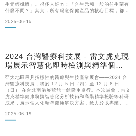
生元輕孅版」。很多人好奇：「合生元和一般的益生菌有
什麼不同？」其實，所有腸道保健產品的核心目標，都是
透過調整腸道環境來促進健康。但要真正打造一個健康的
2025-06-19
腸道，光靠補充益生菌是不夠的，這就必須從腸道的整體
生態談起。認識腸道環境：打造健康生態的關鍵我們的腸
道不是單純的器官，而是一個由人體細胞與數以兆計的微
生物共同組成的複雜生態系統。想像一下，如果我們
2024 台灣醫療科技展 - 雷文虎克現
場展示智慧化即時檢測與精準個人
化營養
亞太地區最具指標性的醫療與生技產業展會——2024 台
灣醫療科技展，將於 12 月 5 日（四）至 12 月 8 日
（日） 在台北南港展覽館一館隆重舉行。本次展會，雷文
虎克精準健康將攜智慧化分析技術和高階精準檢驗等科研
成果，展示個人化精準健康解決方案，致力於以專業、科
學的方式助力民眾全方位提升健康品質。亮點展示｜即時
2025-06-19
檢測與個人化健康服務本次展會，雷文虎克以「即時高階
檢測」與「個人化營養品」為核心，為參觀者提供創新的
健康管理體驗。現場只需 一滴血，即可於 10 分鐘內 獲
取完整檢測報告，並由專業營