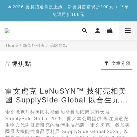
✨【新品上市】合生元樂醣版您的每日「正餐應援」，讓您
🔥2026 會員禮遇制度上線，新會員首購現折100元 + 下單
安心面對精緻澱糖>>>
免運再折100元
✨【新品上市】合生元樂醣版您的每日「正餐應援」，讓您
安心面對精緻澱糖>>>
Home
/
部落格列表
/
品牌焦點
品牌焦點
文章分類
雷文虎克 LeNuSYN™ 技術亮相美
國 SupplySide Global 以合生元入
圍國際原料大獎前三名
雷文虎克前往美國拉斯維加斯參加國際原料大展
SupplySide Global 2025。圖／本公司提供 專注腸道微
生物與代謝健康研究的台灣生技品牌「雷文虎克」參加美
國最大機能性食品原料展 SupplySide Global 2025，以