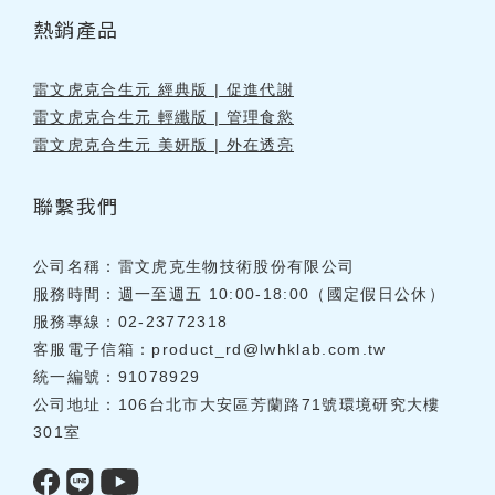
熱銷產品
雷文虎克合生元 經典版 | 促進代謝
雷文虎克合生元 輕纖版 | 管理食慾
雷文虎克合生元 美妍版 | 外在透亮
聯繫我們
公司名稱：雷文虎克生物技術股份有限公司
服務時間：週一至週五 10:00-18:00（國定假日公休）
服務專線：02-23772318
客服電子信箱：
product_rd@lwhklab.com.tw
統一編號：91078929
公司地址：106台北市大安區芳蘭路71號環境研究大樓
301室