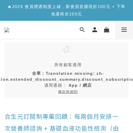
✨【新品上市】合生元樂醣版您的每日「正餐應援」，讓您
🔥2026 會員禮遇制度上線，新會員首購現折100元 + 下單
安心面對精緻澱糖>>>
免運再折100元
✨【新品上市】合生元樂醣版您的每日「正餐應援」，讓您
安心面對精緻澱糖>>>
所有顧客適用
全單：Translation missing: zh-
tion.extended_discount_summary.discount_subscriptio
適用通路：
App
/
網店
條款與細則
合生元訂閱制專屬回饋：每兩個月安排一
次營養師諮詢 + 基礎血液功能性檢測（由