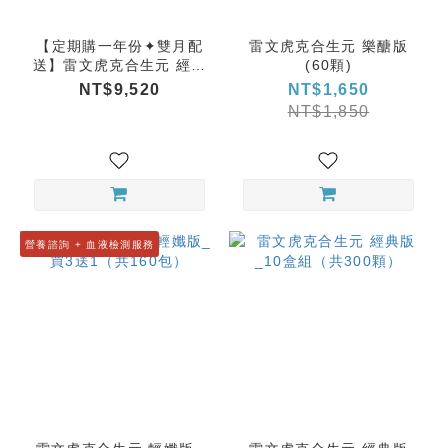
【定期購一年份✦雙月配
雷文虎克合生元 樂醣版
送】雷文虎克合生元 經典
(60顆)
版_4盒組（120顆）| 每
NT$9,520
NT$1,650
60天出貨
NT$1,850
營養諮詢 + 血液檢測服務