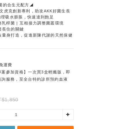
菌的合生元配方◢
 | 雷文虎克創新專利，助攻AKK好菌生長
︎ | 物理吸水膨脹，快速達到飽足
酪乳桿菌 | 互相接力調整菌叢環境
好菌長住的關鍵
上班族量身打造，促進新陳代謝的天然保健
0免運費
專案參加資格】一次買3盒輕孅版，即
諮詢服務，至全台特約診所預約血液
T$1,850