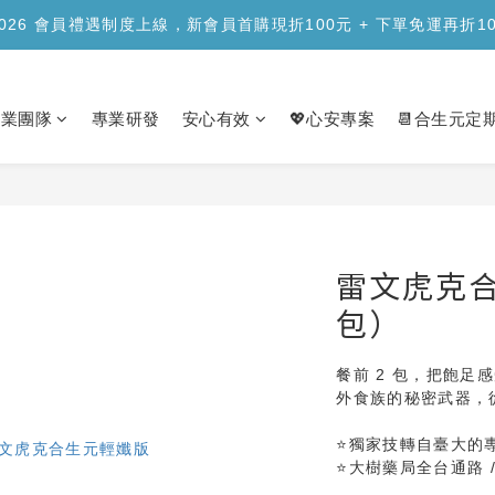
品上市】合生元樂醣版您的每日「正餐應援」，讓您安心面對精緻澱
2026 會員禮遇制度上線，新會員首購現折100元 + 下單免運再折1
品上市】合生元樂醣版您的每日「正餐應援」，讓您安心面對精緻澱
專業團隊
專業研發
安心有效
💖心安專案
📆合生元定
雷文虎克合
包）
餐前 2 包，把飽足
外食族的秘密武器，
⭐獨家技轉自臺大的
⭐大樹藥局全台通路 