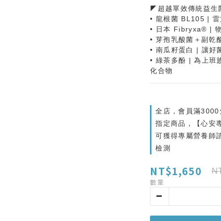
◤超越單效傳統益生
• 龍根菌 BL105
• 日本 Fibryxa®
• 芽孢乳酸菌＋副乾
• 南瓜籽蛋白 | 讓
• 綠茶多酚 | 為
化合物
全店，會員滿300
指定商品，【心安
可獲得專屬營養師
檢測
NT$1,650
N
數量