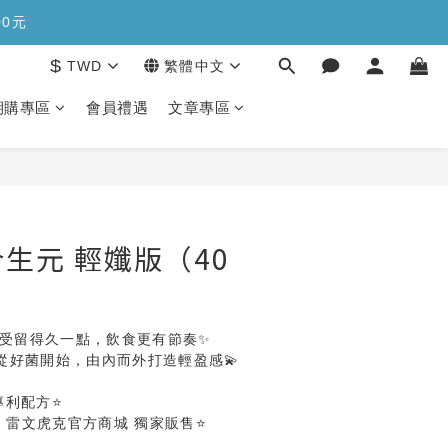
糖>>>
00元
$
TWD
繁體中文
糖>>>
期購專區
會員禮遇
文章專區
立即購買
生元 輕孅版（40
感受留得久一點，飲食更有節奏✨
從好菌開始，由內而外打造輕盈感💫
專利配方⭐
/ 雷文虎克官方商城 獨家販售⭐