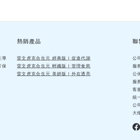
熱銷產品
聯
主導
雷文虎克合生元 經典版 | 促進代謝
公
常保
雷文虎克合生元 輕纖版 | 管理食慾
服
雷文虎克合生元 美妍版 | 外在透亮
公
服務
客
統一
公
大