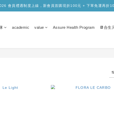
品上市】合生元樂醣版您的每日「正餐應援」，讓您安心面對精緻澱
2026 會員禮遇制度上線，新會員首購現折100元 + 下單免運再折1
品上市】合生元樂醣版您的每日「正餐應援」，讓您安心面對精緻澱
隊
academic
value
Assure Health Program
📆合