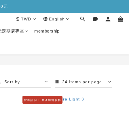
糖>>>
00元
$
TWD
English
糖>>>
生元定期購專區
membership
Sort by
24 Items per page
營養諮詢 + 血液檢測服務