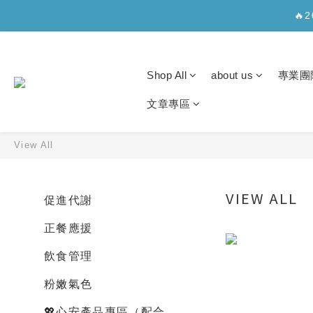
✨【新
🔥
✨【新
Shop All
about us
專業團
文章專區
View All
VIEW ALL
促進代謝
正餐應援
飲食管理
粉嫩氣色
💖心安產品專區（配合