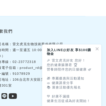
繫我們
司名稱：雷文虎克生物技術股份有限公司
加入LINE@好友 享$100購
務時間：週一至週五 10:00-18:00（國定假日
物金
休）
🎉 雷文虎克好友 您好！
專線：02-23772318
您的健康腸勝君 🏆
服電子信箱：
product_rd@lwhklab.com.tw
營養師陪伴您的日腸健康 🌿
編號：91078929
🎁 專屬優惠與活動通知
司地址：106台北市大安區芳蘭路71號環境研究
🥗 健康講座分享
樓301室
📚 展會活動優先報名
💚 好康不漏接
健康生活從成為好友開始！