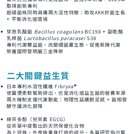
取得創新專利
超級菌株同時具備兩大活性特徵：助攻AKK好菌生長
+ 平衡消化道環境
芽孢乳酸菌
Bacillus coagulans
BC198 + 副乾酪
乳桿菌
Lactobacillus paracasei
S38
專利代謝雙益菌，改變細菌叢生態、促進新陳代謝
榮獲國際發明展三金殊榮
二大關鍵益生質
日本專利水溶性纖維 Fibryxa®
使糞便柔軟幫助排出，也是消化道益生菌的營養來源
兩大機制支援代謝動能：物理性延續飽足感 + 菌相發
酵守護消化屏障
綠茶多酚（兒茶素 EGCG）
從茶葉中提取出的天然保健化合物
為上班族、外食族量身打造的成分，多篇研究指出幫