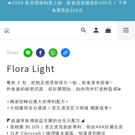
✨【新品上市】合生元樂醣版您的每日「正餐應援」，讓您
✨【新品上市】合生元樂醣版您的每日「正餐應援」，讓您
安心面對精緻澱糖>>>
安心面對精緻澱糖>>>
🔥2026 會員禮遇制度上線，新會員首購現折100元 + 下單
免運再折100元
✨【新品上市】合生元樂醣版您的每日「正餐應援」，讓您
Share
安心面對精緻澱糖>>>
Flora Light
餐前 2 包，把飽足感受留得久一點，飲食更有節奏✨
外食族的秘密武器，從好菌開始，由內而外打造輕盈感💫
⭐獨家技轉自臺大的專利配方⭐
⭐大樹藥局全台通路 / 雷文虎克官方商城 獨家販售⭐
◤超越單效傳統益生菌的合生元配方◢
• 龍根菌 BL105 | 雷文虎克創新專利，助攻AKK好菌生長
• 日本 Fibryxa®︎ | 物理吸水膨脹，快速達到飽足