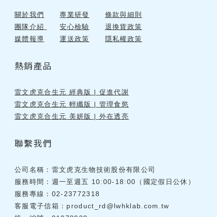
關於我們
專業研發
條款與細則
團隊介紹
安心檢驗
退換貨政策
媒體報導
運送政策
隱私權政策
熱銷產品
雷文虎克合生元 經典版 | 促進代謝
雷文虎克合生元 輕纖版 | 管理食慾
雷文虎克合生元 美妍版 | 外在透亮
聯繫我們
公司名稱：雷文虎克生物技術股份有限公司
服務時間：週一至週五 10:00-18:00（國定假日公休）
服務專線：02-23772318
客服電子信箱：
product_rd@lwhklab.com.tw