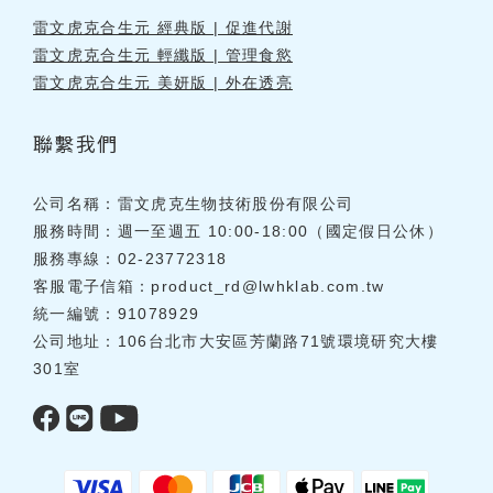
雷文虎克合生元 經典版 | 促進代謝
雷文虎克合生元 輕纖版 | 管理食慾
雷文虎克合生元 美妍版 | 外在透亮
聯繫我們
公司名稱：雷文虎克生物技術股份有限公司
服務時間：週一至週五 10:00-18:00（國定假日公休）
服務專線：02-23772318
客服電子信箱：
product_rd@lwhklab.com.tw
統一編號：91078929
公司地址：106台北市大安區芳蘭路71號環境研究大樓
301室