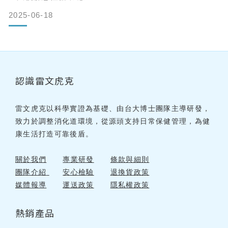
2025-06-18
最新科學研究發現「調整好腸道菌」才能打造易瘦體
質！研究發現，現代人的高壓、經常外食的飲食模式會造
成腸道菌叢失衡，光是「腸道菌叢的改變」就足以讓人變
胖。我們所謂的「易胖體質」，其實就是因為腸道菌叢失
衡而引起的，這就是為什麼即使我們少吃多動努力瘦身，
一旦回到正常的生活模式體重
認識雷文虎克
雷文虎克以科學實證為基礎、由台大博士團隊主導研發，
致力於調整消化道環境，從源頭支持日常保健管理，為健
康生活打造可靠後盾。
關於我們
專業研發
條款與細則
團隊介紹
安心檢驗
退換貨政策
媒體報導
運送政策
隱私權政策
熱銷產品