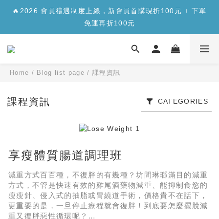
✨【新品上市】合生元樂醣版您的每日「正餐應援」，讓您
🔥2026 會員禮遇制度上線，新會員首購現折100元 + 下單
安心面對精緻澱糖>>>
免運再折100元
✨【新品上市】合生元樂醣版您的每日「正餐應援」，讓您
安心面對精緻澱糖>>>
Home
/
Blog list page
/
課程資訊
課程資訊
CATEGORIES
享瘦體質腸道調理班
減重方式百百種，不復胖的有幾種？坊間琳瑯滿目的減重
方式，不管是快速有效的雞尾酒藥物減重、能抑制食慾的
瘦瘦針、侵入式的抽脂或胃繞道手術，價格貴不在話下，
更重要的是，一旦停止療程就會復胖！到底要怎麼擺脫減
重又復胖惡性循環呢？