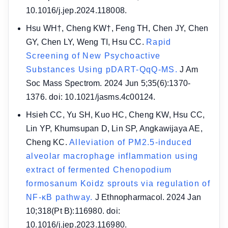
10.1016/j.jep.2024.118008.
Hsu WH†, Cheng KW†, Feng TH, Chen JY, Chen
GY, Chen LY, Weng TI, Hsu CC.
Rapid
Screening of New Psychoactive
Substances Using pDART-QqQ-MS.
J Am
Soc Mass Spectrom. 2024 Jun 5;35(6):1370-
1376. doi: 10.1021/jasms.4c00124.
Hsieh CC, Yu SH, Kuo HC, Cheng KW, Hsu CC,
Lin YP, Khumsupan D, Lin SP, Angkawijaya AE,
Cheng KC.
Alleviation of PM2.5-induced
alveolar macrophage inflammation using
extract of fermented Chenopodium
formosanum Koidz sprouts via regulation of
NF-κB pathway.
J Ethnopharmacol. 2024 Jan
10;318(Pt B):116980. doi:
10.1016/j.jep.2023.116980.