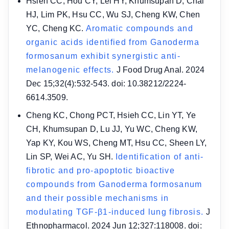
Hsieh CC, Hou CY, Lei HY, Khumsupan D, Chai
HJ, Lim PK, Hsu CC, Wu SJ, Cheng KW, Chen
YC, Cheng KC.
Aromatic compounds and
organic acids identified from Ganoderma
formosanum exhibit synergistic anti-
melanogenic effects.
J Food Drug Anal. 2024
Dec 15;32(4):532-543. doi: 10.38212/2224-
6614.3509.
Cheng KC, Chong PCT, Hsieh CC, Lin YT, Ye
CH, Khumsupan D, Lu JJ, Yu WC, Cheng KW,
Yap KY, Kou WS, Cheng MT, Hsu CC, Sheen LY,
Lin SP, Wei AC, Yu SH.
Identification of anti-
fibrotic and pro-apoptotic bioactive
compounds from Ganoderma formosanum
and their possible mechanisms in
modulating TGF-β1-induced lung fibrosis.
J
Ethnopharmacol. 2024 Jun 12;327:118008. doi: