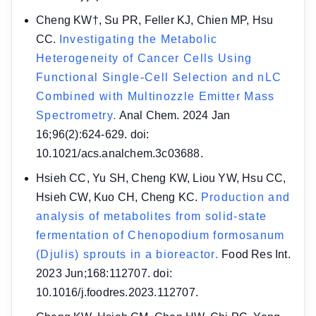
Cheng KW†, Su PR, Feller KJ, Chien MP, Hsu
CC.
Investigating the Metabolic
Heterogeneity of Cancer Cells Using
Functional Single-Cell Selection and nLC
Combined with Multinozzle Emitter Mass
Spectrometry.
Anal Chem. 2024 Jan
16;96(2):624-629. doi:
10.1021/acs.analchem.3c03688.
Hsieh CC, Yu SH, Cheng KW, Liou YW, Hsu CC,
Hsieh CW, Kuo CH, Cheng KC.
Production and
analysis of metabolites from solid-state
fermentation of Chenopodium formosanum
(Djulis) sprouts in a bioreactor.
Food Res Int.
2023 Jun;168:112707. doi:
10.1016/j.foodres.2023.112707.