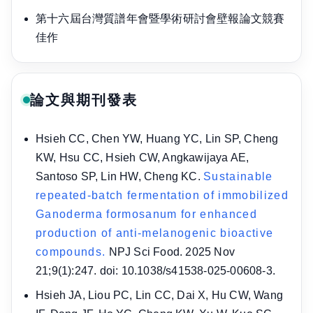
第十六屆台灣質譜年會暨學術研討會壁報論文競賽
佳作
論文與期刊發表
Hsieh CC, Chen YW, Huang YC, Lin SP, Cheng
KW, Hsu CC, Hsieh CW, Angkawijaya AE,
Santoso SP, Lin HW, Cheng KC.
Sustainable
repeated-batch fermentation of immobilized
Ganoderma formosanum for enhanced
production of anti-melanogenic bioactive
compounds.
NPJ Sci Food. 2025 Nov
21;9(1):247. doi: 10.1038/s41538-025-00608-3.
Hsieh JA, Liou PC, Lin CC, Dai X, Hu CW, Wang