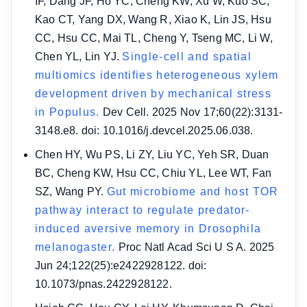
IF, Dang JF, Ho YC, Cheng KW, Xu W, Kuo SC,
Kao CT, Yang DX, Wang R, Xiao K, Lin JS, Hsu
CC, Hsu CC, Mai TL, Cheng Y, Tseng MC, Li W,
Chen YL, Lin YJ.
Single-cell and spatial
multiomics identifies heterogeneous xylem
development driven by mechanical stress
in Populus.
Dev Cell. 2025 Nov 17;60(22):3131-
3148.e8. doi: 10.1016/j.devcel.2025.06.038.
Chen HY, Wu PS, Li ZY, Liu YC, Yeh SR, Duan
BC, Cheng KW, Hsu CC, Chiu YL, Lee WT, Fan
SZ, Wang PY.
Gut microbiome and host TOR
pathway interact to regulate predator-
induced aversive memory in Drosophila
melanogaster.
Proc Natl Acad Sci U S A. 2025
Jun 24;122(25):e2422928122. doi:
10.1073/pnas.2422928122.