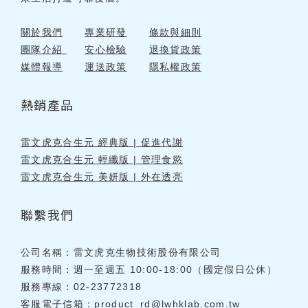
關於我們
專業研發
條款與細則
團隊介紹
安心檢驗
退換貨政策
媒體報導
運送政策
隱私權政策
熱銷產品
雷文虎克合生元 經典版 | 促進代謝
雷文虎克合生元 輕纖版 | 管理食慾
雷文虎克合生元 美妍版 | 外在透亮
聯繫我們
公司名稱：雷文虎克生物技術股份有限公司
服務時間：週一至週五 10:00-18:00（國定假日公休）
服務專線：02-23772318
客服電子信箱：
product_rd@lwhklab.com.tw