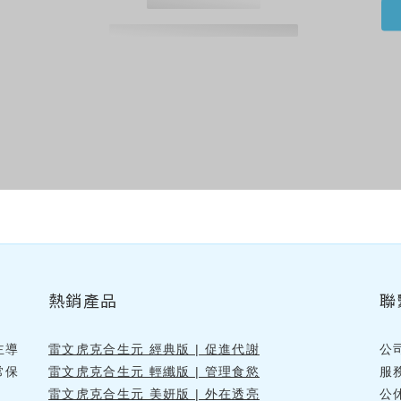
熱銷產品
聯
主導
雷文虎克合生元 經典版 | 促進代謝
公
常保
雷文虎克合生元 輕纖版 | 管理食慾
服
雷文虎克合生元 美妍版 | 外在透亮
公