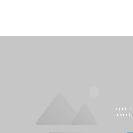
Input t
event,