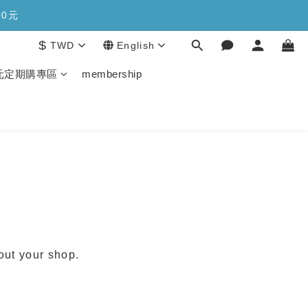
糖>>>
00元
$
TWD
English
糖>>>
生元定期購專區
membership
bout your shop.