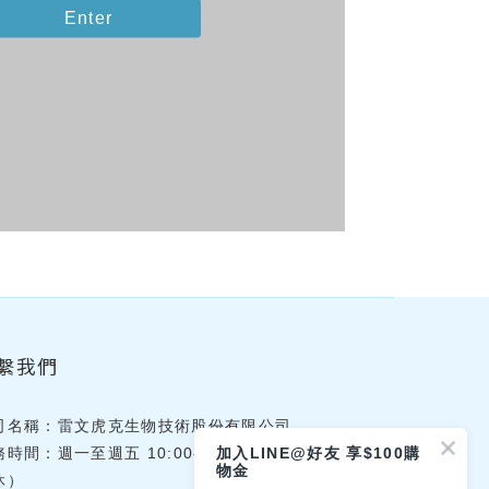
Enter
繫我們
司名稱：雷文虎克生物技術股份有限公司
務時間：週一至週五 10:00-18:00（國定假日
加入LINE@好友 享$100購
物金
休）